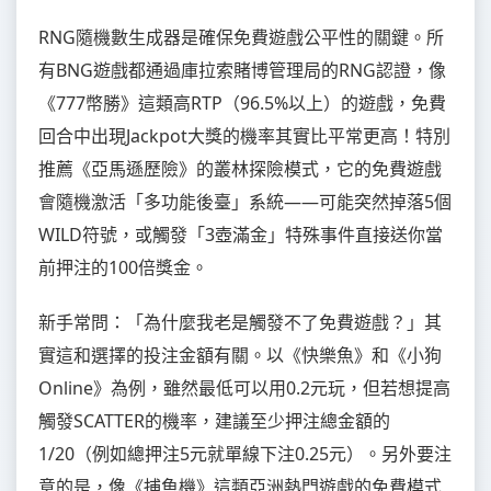
RNG隨機數生成器是確保免費遊戲公平性的關鍵。所
有BNG遊戲都通過庫拉索賭博管理局的RNG認證，像
《777幣勝》這類高RTP（96.5%以上）的遊戲，免費
回合中出現Jackpot大獎的機率其實比平常更高！特別
推薦《亞馬遜歷險》的叢林探險模式，它的免費遊戲
會隨機激活「多功能後臺」系統——可能突然掉落5個
WILD符號，或觸發「3壺滿金」特殊事件直接送你當
前押注的100倍獎金。
新手常問：「為什麼我老是觸發不了免費遊戲？」其
實這和選擇的投注金額有關。以《快樂魚》和《小狗
Online》為例，雖然最低可以用0.2元玩，但若想提高
觸發SCATTER的機率，建議至少押注總金額的
1/20（例如總押注5元就單線下注0.25元）。另外要注
意的是，像《捕魚機》這類亞洲熱門遊戲的免費模式