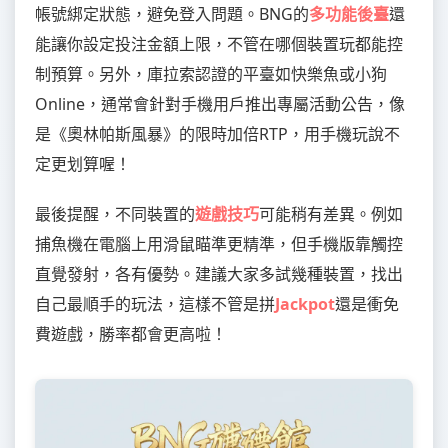
帳號綁定狀態，避免登入問題。BNG的
多功能後臺
還
能讓你設定投注金額上限，不管在哪個裝置玩都能控
制預算。另外，庫拉索認證的平臺如快樂魚或小狗
Online，通常會針對手機用戶推出專屬活動公告，像
是《奧林帕斯風暴》的限時加倍RTP，用手機玩說不
定更划算喔！
最後提醒，不同裝置的
遊戲技巧
可能稍有差異。例如
捕魚機在電腦上用滑鼠瞄準更精準，但手機版靠觸控
直覺發射，各有優勢。建議大家多試幾種裝置，找出
自己最順手的玩法，這樣不管是拼
Jackpot
還是衝免
費遊戲，勝率都會更高啦！