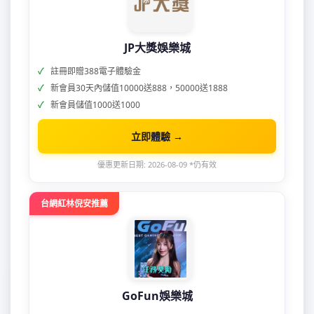
JP大獎娛樂城
註冊即贈388電子體驗金
新會員30天內儲值10000送888，50000送1888
新會員儲值1000送1000
立即體驗 →
優惠更新日期: 2026-08-09 *仍有效
台網紅林倪安推薦
GoFun娛樂城