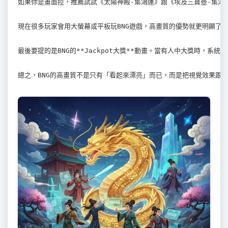
如果你是畫面控，推薦試試《太陽神殿-集鴻運》跟《埃及三寶壺-集鴻運
現在很多玩家會用大螢幕或平板玩BNG遊戲，高畫質的優勢就更明顯了。
最後要提的是BNG的**Jackpot大獎**動畫。當有人中大獎時，