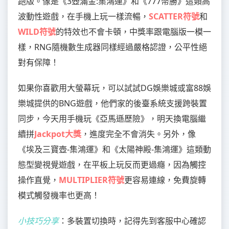
跑版。像是《3壺滿金:集鴻運》和《777幣勝》這類高
波動性遊戲，在手機上玩一樣流暢，
SCATTER符號
和
WILD符號
的特效也不會卡頓，中獎率跟電腦版一模一
樣，RNG隨機數生成器同樣經過嚴格認證，公平性絕
對有保障！
如果你喜歡用大螢幕玩，可以試試DG娛樂城或富88娛
樂城提供的BNG遊戲，他們家的後臺系統支援跨裝置
同步，今天用手機玩《亞馬遜歷險》，明天換電腦繼
續拼
Jackpot大獎
，進度完全不會消失。另外，像
《埃及三寶壺-集鴻運》和《太陽神殿-集鴻運》這類動
態型變視覺遊戲，在平板上玩反而更過癮，因為觸控
操作直覺，
MULTIPLIER符號
更容易連線，免費旋轉
模式觸發機率也更高！
小技巧分享
：多裝置切換時，記得先到客服中心確認