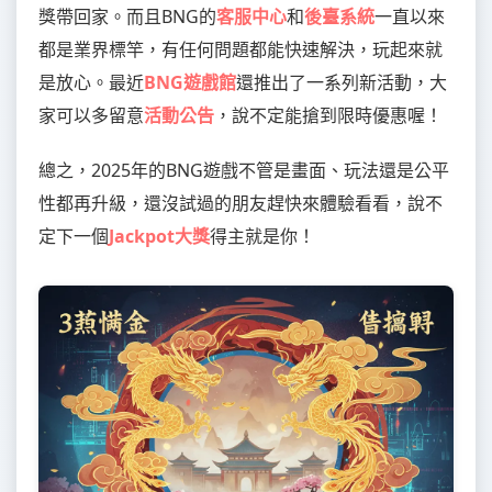
獎帶回家。而且BNG的
客服中心
和
後臺系統
一直以來
都是業界標竿，有任何問題都能快速解決，玩起來就
是放心。最近
BNG遊戲館
還推出了一系列新活動，大
家可以多留意
活動公告
，說不定能搶到限時優惠喔！
總之，2025年的BNG遊戲不管是畫面、玩法還是公平
性都再升級，還沒試過的朋友趕快來體驗看看，說不
定下一個
Jackpot大獎
得主就是你！