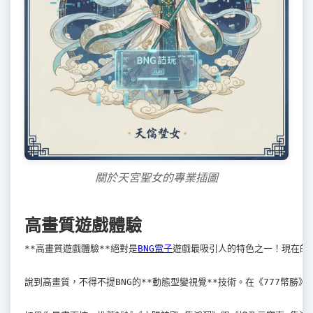
關於天宮聖女的專業插圖
高畫質遊戲體驗
**高畫質遊戲體驗**
絕對是
BNG電子
遊戲最吸引人的特色之一！現在的
說到高畫質，不得不提BNG的**動態型變視覺**技術。在《777幣勝