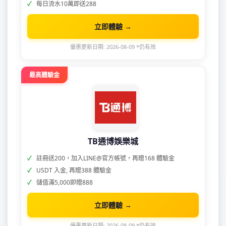
每日流水10萬即送288
立即體驗 →
優惠更新日期: 2026-08-09 *仍有效
最高體驗金
TB通博娛樂城
註冊送200，加入LINE@官方帳號，再贈168 體驗金
USDT 入金, 再贈388 體驗金
儲值滿5,000即贈888
立即體驗 →
優惠更新日期: 2026-08-09 *仍有效