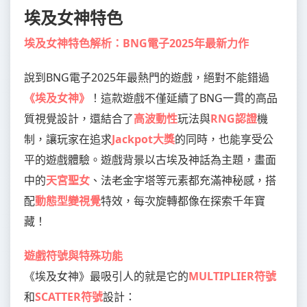
埃及女神特色
埃及女神特色解析：BNG電子2025年最新力作
說到BNG電子2025年最熱門的遊戲，絕對不能錯過
《埃及女神》
！這款遊戲不僅延續了BNG一貫的高品
質視覺設計，還結合了
高波動性
玩法與
RNG認證
機
制，讓玩家在追求
Jackpot大獎
的同時，也能享受公
平的遊戲體驗。遊戲背景以古埃及神話為主題，畫面
中的
天宮聖女
、法老金字塔等元素都充滿神秘感，搭
配
動態型變視覺
特效，每次旋轉都像在探索千年寶
藏！
遊戲符號與特殊功能
《埃及女神》最吸引人的就是它的
MULTIPLIER符號
和
SCATTER符號
設計：