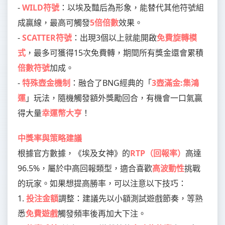
-
WILD符號
：以埃及豔后為形象，能替代其他符號組
成贏線，最高可觸發
5倍倍數
效果。
-
SCATTER符號
：出現3個以上就能開啟
免費旋轉模
式
，最多可獲得15次免費轉，期間所有獎金還會累積
倍數符號
加成。
-
特殊壺金機制
：融合了BNG經典的「
3壺滿金:集鴻
運
」玩法，隨機觸發額外獎勵回合，有機會一口氣贏
得大量
幸運幣大亨
！
中獎率與策略建議
根據官方數據，《埃及女神》的
RTP（回報率）
高達
96.5%，屬於中高回報類型，適合喜歡
高波動性
挑戰
的玩家。如果想提高勝率，可以注意以下技巧：
1.
投注金額
調整：建議先以小額測試遊戲節奏，等熟
悉
免費遊戲
觸發頻率後再加大下注。