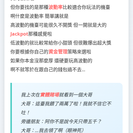
但你要找的是那種
波動率
比較適合你玩法的機臺
啊什麼是波動率 簡單講就是
高波動的機臺可能很久不開獎 但一開就是大的
Jackpot
那種感覺啦
低波動的就比較常給你小甜頭 但很難爆出超大獎
你要根據你自己的
資金管理
策略來選啦
如果你本金沒那麼厚 還硬要玩高波動的
啊不就等於在跟自己的錢包過不去...
我上次在
實體賭場
就看到一個大哥
大哥：這臺我餵了兩萬了啦！我就不信它不
吐！
旁邊朋友：阿你不是說今天只帶五千？
大哥：...我去領了啊（眼神死）