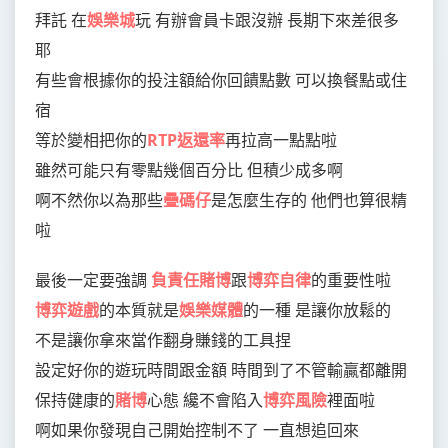
拜託 在
娛樂城
玩 有辦會員卡跟沒辦 長期下來差很多
耶
有些會根據你的投注額給你回饋點數 可以換餐點或住
宿
等於變相把你的
RTP返還率
再拉高一點點啦
雖然可能只有零點幾個百分比 但積少成多啊
啊不然你以為那些
疊碼仔
是怎麼生存的 他們也算很精
啦
最後一定要強調
負責任賭博
跟
博弈自律
的重要性啦
博弈遊戲
的本質就是
娛樂媒體
的一種 是讓你放鬆的
不是讓你拿來當作翻身賺錢的工具捏
設定好你的遊玩時間跟金額 時間到了不管輸贏都離開
保持健康的
賭博
心態 纔不會陷入
博弈風險
裡面啦
啊如果你發現自己開始控制不了 一直想追回來