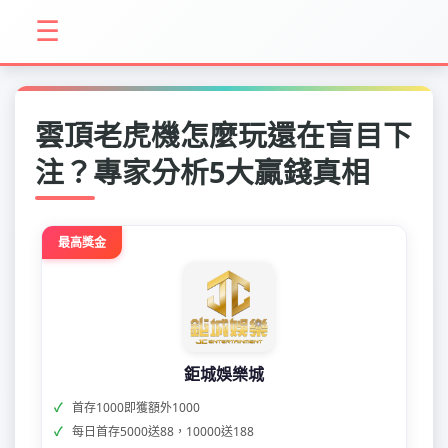
☰
雲頂老虎機怎麼玩還在盲目下
注？專家分析5大贏錢真相
最高獎金
鉅城娛樂城
首存1000即獲額外1000
每日首存5000送88，10000送188