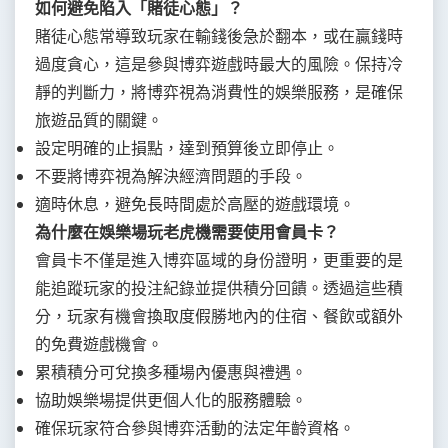
如何避免陷入「賭徒心態」？
賭徒心態常導致玩家在輸錢後急於翻本，或在贏錢時
過度貪心，這是參與博弈遊戲時最大的風險。保持冷
靜的判斷力，將博弈視為消費性的娛樂服務，是確保
旅遊品質的關鍵。
設定明確的止損點，達到預算後立即停止。
不要將博弈視為解決經濟問題的手段。
適時休息，避免長時間處於高壓的遊戲環境。
為什麼在娛樂場玩老虎機需要使用會員卡？
會員卡不僅是進入博弈區域的身份證明，更重要的是
能追蹤玩家的投注紀錄並提供積分回饋。透過這些積
分，玩家有機會換取度假勝地內的住宿、餐飲或額外
的免費遊戲機會。
累積積分可兌換多種場內優惠與禮遇。
協助娛樂場提供更個人化的服務體驗。
確保玩家符合參與博弈活動的法定年齡資格。