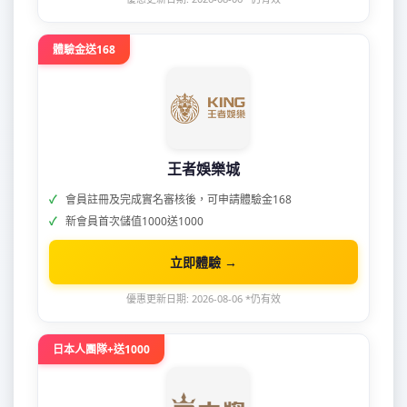
體驗金送168
王者娛樂城
會員註冊及完成實名審核後，可申請體驗金168
新會員首次儲值1000送1000
立即體驗 →
優惠更新日期: 2026-08-06 *仍有效
日本人團隊+送1000