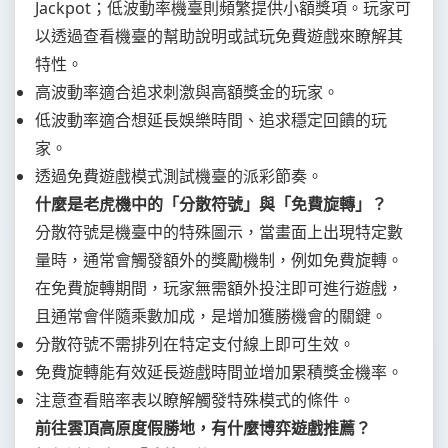
Jackpot；低波動率機臺則頻繁提供小額獎項。玩家可
以透過查看機臺的幫助說明或試玩免費遊戲來瞭解其
特性。
高波動率適合追求刺激與高額獎金的玩家。
低波動率適合想延長娛樂時間、追求穩定回饋的玩
家。
透過免費遊戲模式測試機臺的派彩節奏。
什麼是老虎機中的「分散符號」與「免費旋轉」？
分散符號是機臺中的特殊圖示，當畫面上出現特定數
量時，通常會觸發額外的獎勵機制，例如免費旋轉。
在免費旋轉期間，玩家無需額外投注即可進行遊戲，
且通常會伴隨乘數加成，是增加獲勝機會的關鍵。
分散符號不需排列在特定支付線上即可生效。
免費旋轉能有效延長遊戲時間並增加累積獎金機率。
注意查看賠率表以瞭解觸發特殊模式的條件。
前往雲頂高原度假勝地，有什麼博弈遊戲推薦？