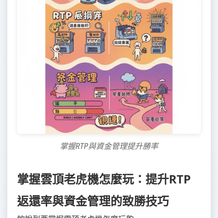
掌握RTP與資金管理提升勝率
掌握雲頂老虎機怎麼玩：提升RTP
返還率與資金管理的致勝技巧